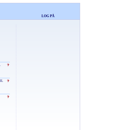
LOG PÅ
.
IL