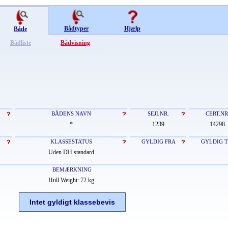
Bådtyper
Hjælp
Både
Bådliste
Bådvisning
BÅDENS NAVN
SEJLNR.
CERT.NR
*
1239
14298
KLASSESTATUS
GYLDIG FRA
GYLDIG T
Uden DH standard
BEMÆRKNING
Hull Weight: 72 kg.
Intet gyldigt klassebevis