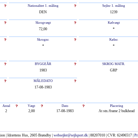
Nationalitet 1. måling
Sejlnr 1. måling
DEN
1239
Skrogvægt
Kølvægt
72,00
*
Skrognr.
Kølnr.
*
*
BYGGEÅR
SKROG MATR.
1983
GRP
MÅLEDATO
17-08-1983
Antal
Vægt
Dato
Placering
2
2,00
17-08-1983
At stn./frame 2 bulkhead
ion | Idrættens Hus, 2605 Brøndby |
websejler@sejlsport.dk
| 88207010 | CVR: 62496517 |
Pr