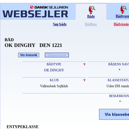
Bådtype
Både
Søg både
Bådliste
Bådvisnin
BÅD
OK DINGHY DEN 1221
Vis historik
Dokumenter
BÅDTYPE
BÅDENS NAV
OK DINGHY
*
KLUB
KLASSESTAT
Vallensbæk Sejlklub
Uden DH stand
BEMÆRKNI
*
Vis klasseb
ENTYPEKLASSE