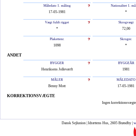
Måledato 1. måling
Nationalitet 1. må
17-05-1981
*
Vægt fuldt rigget
Skrogvægt
*
72,00
Plakettenr.
Skrognr.
1098
*
ANDET
BYGGER
BYGGEÅR
Henriksens Jolleværft
1981
MÅLER
MÅLEDATO
Benny Mott
17-05-1981
KORREKTIONSVÆGTE
Ingen korrektionsvægte 
Dansk Sejlunion | Idrættens Hus, 2605 Brøndby |
w