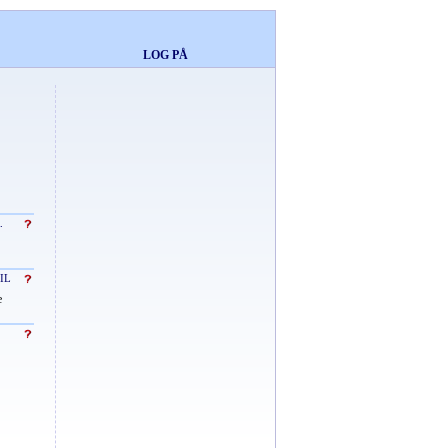
LOG PÅ
.
IL
e