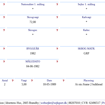
Nationalitet 1. måling
Sejlnr 1. måling
*
*
Skrogvægt
Kølvægt
72,00
*
Skrognr.
Kølnr.
*
*
BYGGEÅR
SKROG MATR.
1982
GRP
MÅLEDATO
04-06-1982
Antal
Vægt
Dato
Placering
2
5,00
18-05-1989
At stn./frame 2 bulkhead
ion | Idrættens Hus, 2605 Brøndby |
websejler@sejlsport.dk
| 88207010 | CVR: 62496517 |
Pr