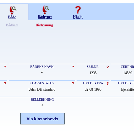
Bådtyper
Hjælp
Både
Bådliste
Bådvisning
BÅDENS NAVN
SEJLNR.
CERT.NR
*
1235
14569
KLASSESTATUS
GYLDIG FRA
GYLDIG T
Uden DH standard
02-08-1995
Ejerskift
BEMÆRKNING
*
Vis klassebevis