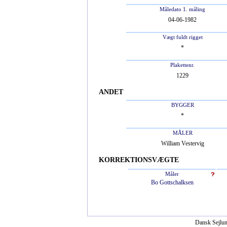
Måledato 1. måling
04-06-1982
Vægt fuldt rigget
*
Plakettenr.
1229
ANDET
BYGGER
*
MÅLER
William Vestervig
KORREKTIONSVÆGTE
Måler
Bo Gottschalksen
Dansk Sejlun