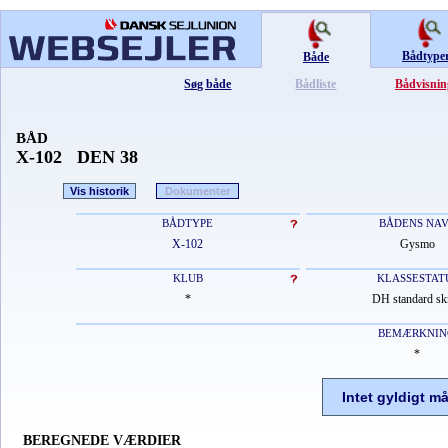
Bådtype
Både
Søg både
Bådliste
Bådvisnin
BÅD
X-102 DEN 38
Vis historik
Dokumenter
BÅDTYPE
BÅDENS NA
X-102
Gysmo
KLUB
KLASSESTAT
*
DH standard sk
BEMÆRKNIN
*
Intet gyldigt m
BEREGNEDE VÆRDIER