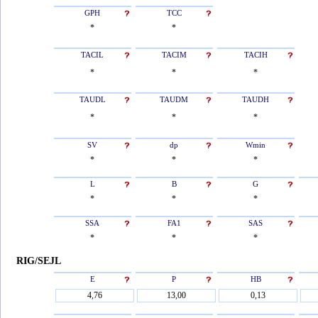
GPH
TCC
*
*
TACIL
TACIM
TACIH
*
*
*
TAUDL
TAUDM
TAUDH
*
*
*
SV
dp
Wmin
*
*
*
L
B
G
*
*
*
SSA
FA1
SAS
*
*
*
RIG/SEJL
E
P
HB