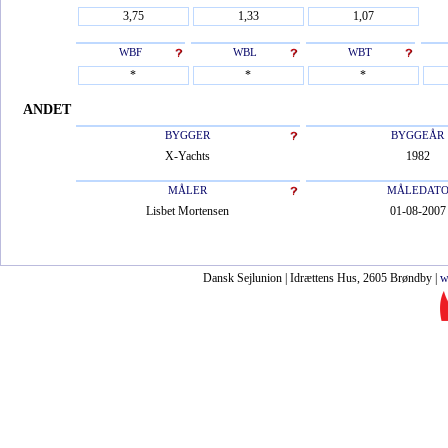
WBF
WBL
WBT
ANDET
BYGGER
BYGGEÅR
X-Yachts
1982
MÅLER
MÅLEDAT
Lisbet Mortensen
01-08-2007
Dansk Sejlunion | Idrættens Hus, 2605 Brøndby |
w