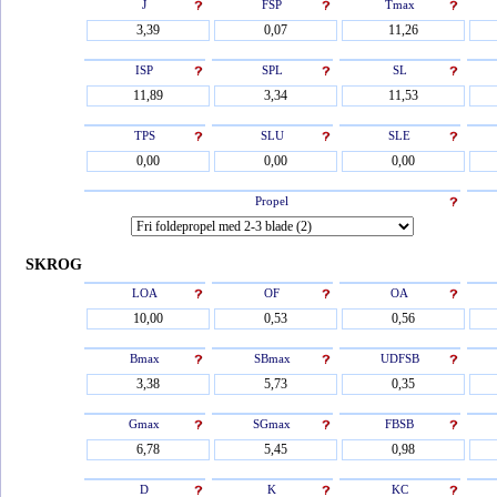
J
FSP
Tmax
ISP
SPL
SL
TPS
SLU
SLE
Propel
SKROG
LOA
OF
OA
Bmax
SBmax
UDFSB
Gmax
SGmax
FBSB
D
K
KC