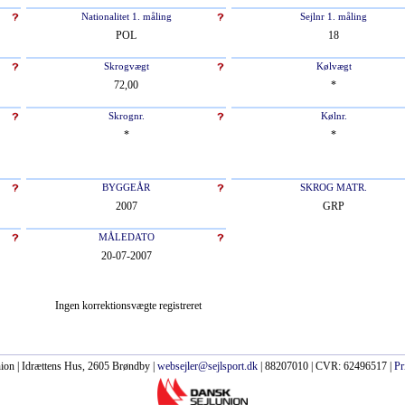
Nationalitet 1. måling
Sejlnr 1. måling
POL
18
Skrogvægt
Kølvægt
72,00
*
Skrognr.
Kølnr.
*
*
BYGGEÅR
SKROG MATR.
2007
GRP
MÅLEDATO
20-07-2007
Ingen korrektionsvægte registreret
ion | Idrættens Hus, 2605 Brøndby |
websejler@sejlsport.dk
| 88207010 | CVR: 62496517 |
Pr