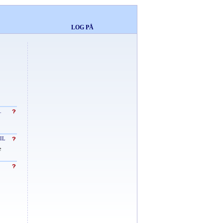
LOG PÅ
.
IL
e