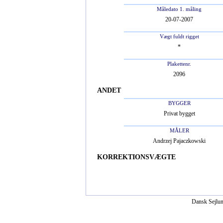
Måledato 1. måling
20-07-2007
Vægt fuldt rigget
*
Plakettenr.
2096
ANDET
BYGGER
Privat bygget
MÅLER
Andrzej Pajaczkowski
KORREKTIONSVÆGTE
Dansk Sejlun