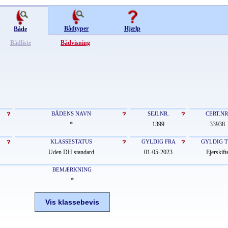
Bådtyper
Hjælp
Både
Bådliste
Bådvisning
BÅDENS NAVN
SEJLNR.
CERT.NR
*
1399
33938
KLASSESTATUS
GYLDIG FRA
GYLDIG T
Uden DH standard
01-05-2023
Ejerskift
BEMÆRKNING
*
Vis klassebevis