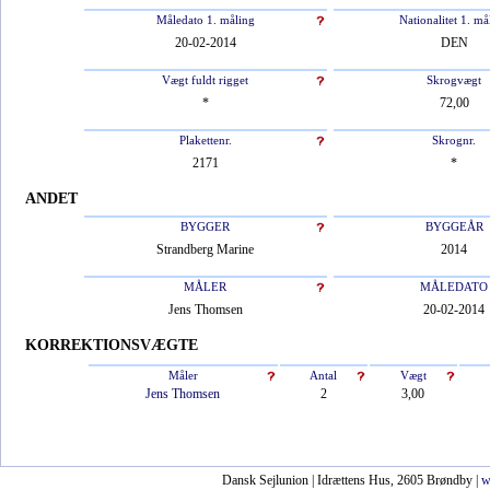
Måledato 1. måling
Nationalitet 1. må
20-02-2014
DEN
Vægt fuldt rigget
Skrogvægt
*
72,00
Plakettenr.
Skrognr.
2171
*
ANDET
BYGGER
BYGGEÅR
Strandberg Marine
2014
MÅLER
MÅLEDATO
Jens Thomsen
20-02-2014
KORREKTIONSVÆGTE
Måler
Antal
Vægt
Jens Thomsen
2
3,00
Dansk Sejlunion | Idrættens Hus, 2605 Brøndby |
w