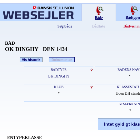
Bådtype
Både
Søg både
Bådliste
Bådvisnin
BÅD
OK DINGHY DEN 1434
Vis historik
Dokumenter
BÅDTYPE
BÅDENS NAV
OK DINGHY
*
KLUB
KLASSESTAT
*
Uden DH stand
BEMÆRKNI
*
Intet gyldigt kla
ENTYPEKLASSE