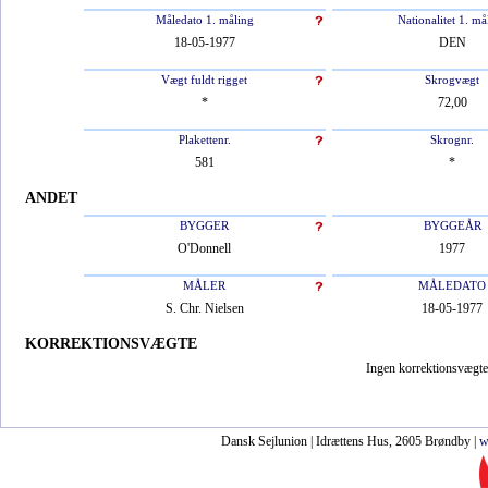
Måledato 1. måling
Nationalitet 1. må
18-05-1977
DEN
Vægt fuldt rigget
Skrogvægt
*
72,00
Plakettenr.
Skrognr.
581
*
ANDET
BYGGER
BYGGEÅR
O'Donnell
1977
MÅLER
MÅLEDATO
S. Chr. Nielsen
18-05-1977
KORREKTIONSVÆGTE
Ingen korrektionsvægte 
Dansk Sejlunion | Idrættens Hus, 2605 Brøndby |
w