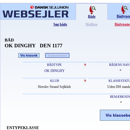
Bådtype
Både
Søg både
Bådliste
Bådvisnin
BÅD
OK DINGHY DEN 1177
Vis historik
Dokumenter
BÅDTYPE
BÅDENS NAV
OK DINGHY
*
KLUB
KLASSESTAT
Herslev Strand Sejlklub
Uden DH stand
BEMÆRKNI
*
Vis klasseb
ENTYPEKLASSE