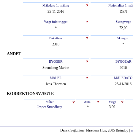
Måledato 1. måling
Nationalitet 1. må
25-11-2016
DEN
Vægt fuldt rigget
Skrogvægt
*
72,00
Plakettenr.
Skrognr.
2318
*
ANDET
BYGGER
BYGGEÅR
Strandberg Marine
2016
MÅLER
MÅLEDATO
Jens Thomsen
25-11-2016
KORREKTIONSVÆGTE
Måler
Antal
Vægt
Jesper Strandberg
*
3,00
Dansk Sejlunion | Idrættens Hus, 2605 Brøndby |
w