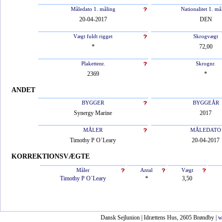
Måledato 1. måling
Nationalitet 1. må
20-04-2017
DEN
Vægt fuldt rigget
Skrogvægt
*
72,00
Plakettenr.
Skrognr.
2369
*
ANDET
BYGGER
BYGGEÅR
Synergy Marine
2017
MÅLER
MÅLEDATO
Timothy P O´Leary
20-04-2017
KORREKTIONSVÆGTE
Måler
Antal
Vægt
Timothy P O´Leary
*
3,50
Dansk Sejlunion | Idrættens Hus, 2605 Brøndby |
w