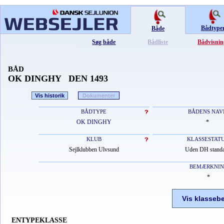
Bådtype
Både
Søg både
Bådliste
Bådvisnin
BÅD
OK DINGHY DEN 1493
Vis historik
Dokumenter
BÅDTYPE
BÅDENS NAV
OK DINGHY
*
KLUB
KLASSESTAT
Sejlklubben Ulvsund
Uden DH stand
BEMÆRKNI
*
Vis klasseb
ENTYPEKLASSE