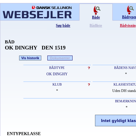
Bådtype
Både
Søg både
Bådliste
Bådvisnin
BÅD
OK DINGHY DEN 1519
Vis historik
Dokumenter
BÅDTYPE
BÅDENS NAV
OK DINGHY
*
KLUB
KLASSESTAT
*
Uden DH stand
BEMÆRKNI
*
Intet gyldigt kla
ENTYPEKLASSE