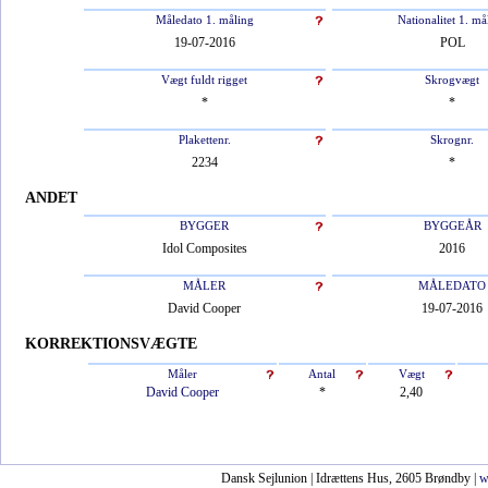
Måledato 1. måling
Nationalitet 1. må
19-07-2016
POL
Vægt fuldt rigget
Skrogvægt
*
*
Plakettenr.
Skrognr.
2234
*
ANDET
BYGGER
BYGGEÅR
Idol Composites
2016
MÅLER
MÅLEDATO
David Cooper
19-07-2016
KORREKTIONSVÆGTE
Måler
Antal
Vægt
David Cooper
*
2,40
Dansk Sejlunion | Idrættens Hus, 2605 Brøndby |
w