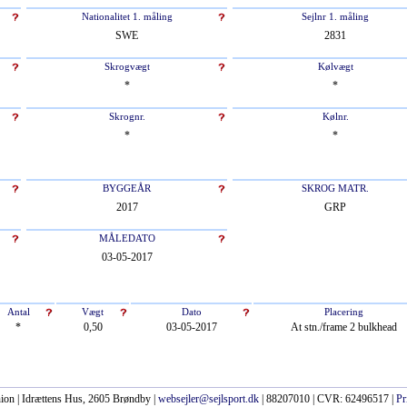
Nationalitet 1. måling
Sejlnr 1. måling
SWE
2831
Skrogvægt
Kølvægt
*
*
Skrognr.
Kølnr.
*
*
BYGGEÅR
SKROG MATR.
2017
GRP
MÅLEDATO
03-05-2017
Antal
Vægt
Dato
Placering
*
0,50
03-05-2017
At stn./frame 2 bulkhead
ion | Idrættens Hus, 2605 Brøndby |
websejler@sejlsport.dk
| 88207010 | CVR: 62496517 |
Pr