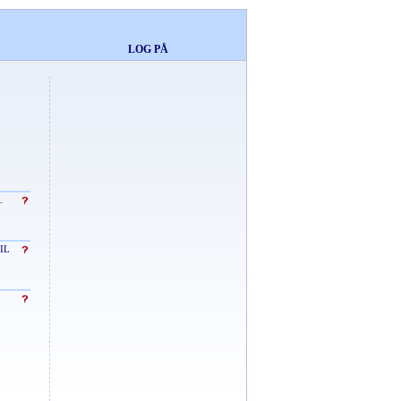
LOG PÅ
.
IL