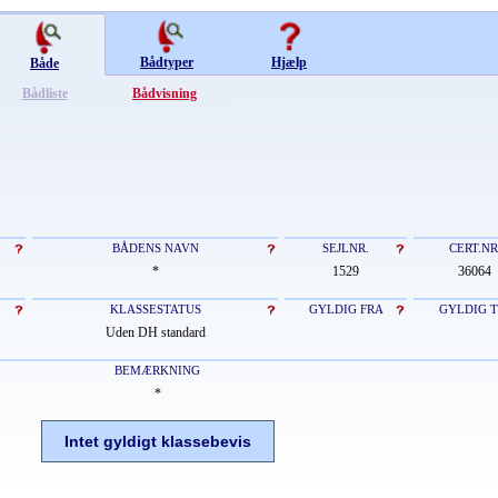
Bådtyper
Hjælp
Både
Bådliste
Bådvisning
BÅDENS NAVN
SEJLNR.
CERT.NR
*
1529
36064
KLASSESTATUS
GYLDIG FRA
GYLDIG T
Uden DH standard
BEMÆRKNING
*
Intet gyldigt klassebevis