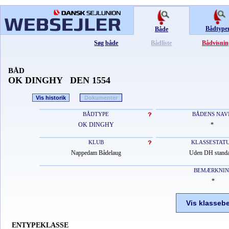
Bådtype
Både
Søg både
Bådliste
Bådvisnin
BÅD
OK DINGHY DEN 1554
Vis historik
Dokumenter
BÅDTYPE
BÅDENS NAV
OK DINGHY
*
KLUB
KLASSESTAT
Nappedam Bådelaug
Uden DH stand
BEMÆRKNI
*
Vis klasseb
ENTYPEKLASSE