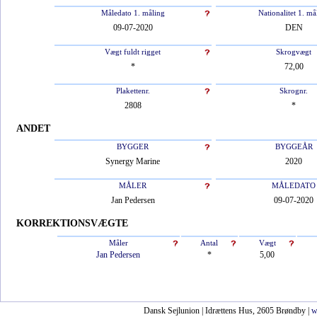
Måledato 1. måling
Nationalitet 1. må
09-07-2020
DEN
Vægt fuldt rigget
Skrogvægt
*
72,00
Plakettenr.
Skrognr.
2808
*
ANDET
BYGGER
BYGGEÅR
Synergy Marine
2020
MÅLER
MÅLEDATO
Jan Pedersen
09-07-2020
KORREKTIONSVÆGTE
Måler
Antal
Vægt
Jan Pedersen
*
5,00
Dansk Sejlunion | Idrættens Hus, 2605 Brøndby |
w