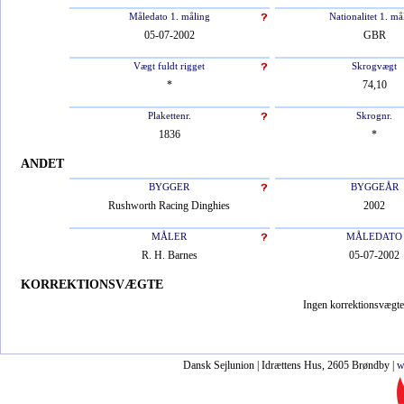
Måledato 1. måling
Nationalitet 1. må
05-07-2002
GBR
Vægt fuldt rigget
Skrogvægt
*
74,10
Plakettenr.
Skrognr.
1836
*
ANDET
BYGGER
BYGGEÅR
Rushworth Racing Dinghies
2002
MÅLER
MÅLEDATO
R. H. Barnes
05-07-2002
KORREKTIONSVÆGTE
Ingen korrektionsvægte 
Dansk Sejlunion | Idrættens Hus, 2605 Brøndby |
w