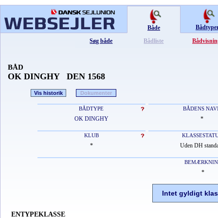
Bådtype
Både
Søg både
Bådliste
Bådvisnin
BÅD
OK DINGHY DEN 1568
Vis historik
Dokumenter
BÅDTYPE
BÅDENS NAV
OK DINGHY
*
KLUB
KLASSESTAT
*
Uden DH stand
BEMÆRKNI
*
Intet gyldigt kla
ENTYPEKLASSE