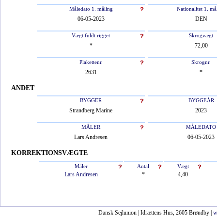
Måledato 1. måling
Nationalitet 1. må
06-05-2023
DEN
Vægt fuldt rigget
Skrogvægt
*
72,00
Plakettenr.
Skrognr.
2631
*
ANDET
BYGGER
BYGGEÅR
Strandberg Marine
2023
MÅLER
MÅLEDATO
Lars Andresen
06-05-2023
KORREKTIONSVÆGTE
Måler
Antal
Vægt
Lars Andresen
*
4,40
Dansk Sejlunion | Idrættens Hus, 2605 Brøndby |
w