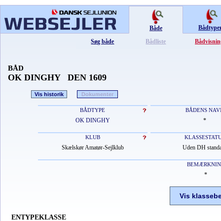
Bådtype
Både
Søg både
Bådliste
Bådvisnin
BÅD
OK DINGHY DEN 1609
Vis historik
Dokumenter
BÅDTYPE
BÅDENS NAV
OK DINGHY
*
KLUB
KLASSESTAT
Skælskør Amatør-Sejlklub
Uden DH stand
BEMÆRKNI
*
Vis klasseb
ENTYPEKLASSE