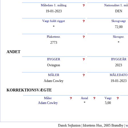
Måledato 1. måling
Nationalitet 1. må
19-01-2023
DEN
Vægt fuldt rigget
Skrogvægt
*
72,00
Plakettenr.
Skrognr.
2773
*
ANDET
BYGGER
BYGGEÅR
Ovington
2023
MÅLER
MÅLEDATO
Adam Cowley
19-01-2023
KORREKTIONSVÆGTE
Måler
Antal
Vægt
Adam Cowley
*
5,00
Dansk Sejlunion | Idrættens Hus, 2605 Brøndby |
w