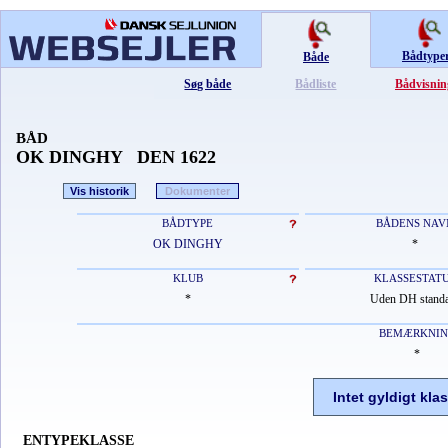
Bådtype
Både
Søg både
Bådliste
Bådvisnin
BÅD
OK DINGHY DEN 1622
Vis historik
Dokumenter
BÅDTYPE
BÅDENS NAV
OK DINGHY
*
KLUB
KLASSESTAT
*
Uden DH stand
BEMÆRKNI
*
Intet gyldigt kla
ENTYPEKLASSE