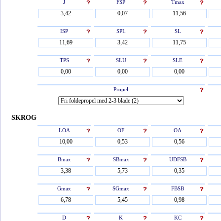
J
FSP
Tmax
ISP
SPL
SL
TPS
SLU
SLE
Propel
SKROG
LOA
OF
OA
Bmax
SBmax
UDFSB
Gmax
SGmax
FBSB
D
K
KC