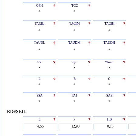
GPH
TCC
*
*
TACIL
TACIM
TACIH
*
*
*
TAUDL
TAUDM
TAUDH
*
*
*
SV
dp
Wmin
*
*
*
L
B
G
*
*
*
SSA
FA1
SAS
*
*
*
RIG/SEJL
E
P
HB