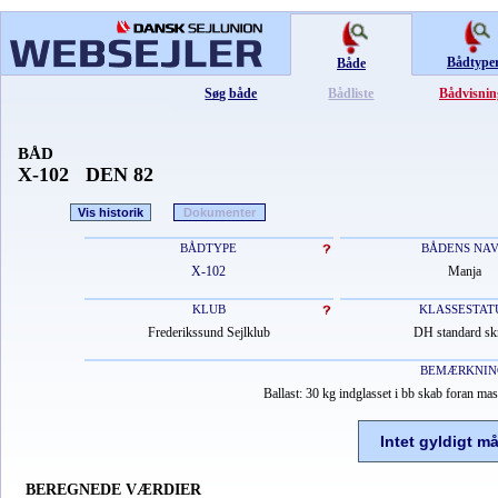
Bådtype
Både
Søg både
Bådliste
Bådvisnin
BÅD
X-102 DEN 82
Vis historik
Dokumenter
BÅDTYPE
BÅDENS NA
X-102
Manja
KLUB
KLASSESTAT
Frederikssund Sejlklub
DH standard sk
BEMÆRKNIN
Ballast: 30 kg indglasset i bb skab foran ma
Intet gyldigt m
BEREGNEDE VÆRDIER