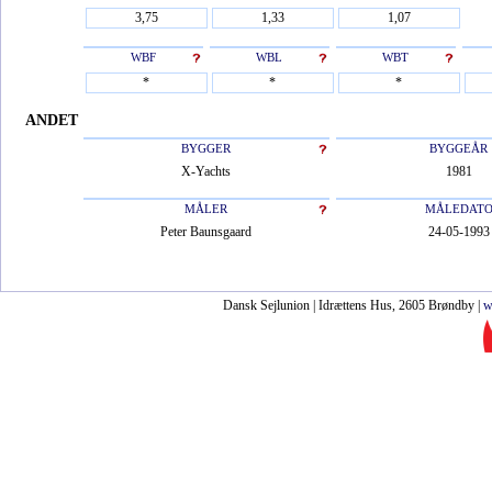
WBF
WBL
WBT
ANDET
BYGGER
BYGGEÅR
X-Yachts
1981
MÅLER
MÅLEDAT
Peter Baunsgaard
24-05-1993
Dansk Sejlunion | Idrættens Hus, 2605 Brøndby |
w