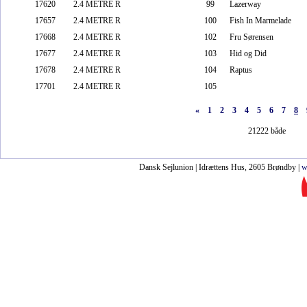
17620
2.4 METRE R
99
Lazerway
17657
2.4 METRE R
100
Fish In Marmelade
17668
2.4 METRE R
102
Fru Sørensen
17677
2.4 METRE R
103
Hid og Did
17678
2.4 METRE R
104
Raptus
17701
2.4 METRE R
105
«
1
2
3
4
5
6
7
8
21222 både
Dansk Sejlunion | Idrættens Hus, 2605 Brøndby |
w