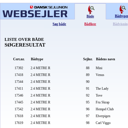
Bådtype
Både
Søg både
Bådliste
Bådvisnin
LISTE OVER BÅDE
SØGERESULTAT
Cert.nr.
Bådtype
Sejlnr.
Bådens navn
17392
2.4 METRE R
88
Mini
17418
2.4 METRE R
89
Venus
17544
2.4 METRE R
90
17411
2.4 METRE R
91
The Lady
17546
2.4 METRE R
92
Tove
17445
2.4 METRE R
95
Fru Skrap
17542
2.4 METRE R
96
Hempel Club
17618
2.4 METRE R
97
Elverpigen
17619
2.4 METRE R
98
Carl Viggo