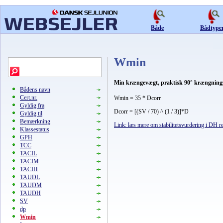
Både
Bådtype
Wmin
Min krængevægt, praktisk 90° krængnings
Bådens navn
Cert.nr.
Wmin = 35 * Dcorr
Gyldig fra
Dcorr = [(SV / 70) ^ (1 / 3)]*D
Gyldig til
Bemærkning
Link: læs mere om stabilitetsvurdering i DH re
Klassestatus
GPH
TCC
TACIL
TACIM
TACIH
TAUDL
TAUDM
TAUDH
SV
dp
Wmin