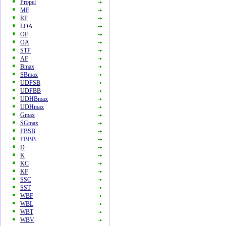
Propel
MF
RF
LOA
OF
OA
STF
AF
Bmax
SBmax
UDFSB
UDFBB
UDHBmax
UDHmax
Gmax
SGmax
FBSB
FBBB
D
K
KC
KF
SSC
SST
WBF
WBL
WBT
WBV