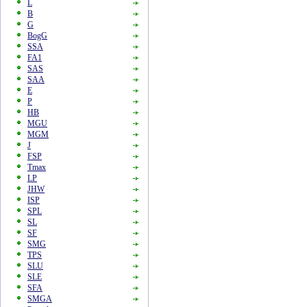
L
B
G
BogG
SSA
FA1
SAS
SAA
E
P
HB
MGU
MGM
J
FSP
Tmax
LP
JHW
ISP
SPL
SL
SF
SMG
TPS
SLU
SLE
SFA
SMGA